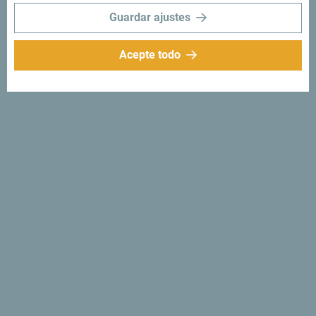
Guardar ajustes
Acepte todo
Síganos:
Recibe sugerencias
e ideas en tu
bandeja de entrada:
Regístrese para recibir el
boletín
Descubre un Montenegro
único