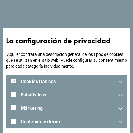
Ver en Google Maps
El evento está marcado por conciertos.
La configuración de privacidad
¿Buscas ideas para tu
“Aquí encontrará una descripción general de los tipos de cookies
que se utilizan en el sitio web. Puede configurar su consentimiento
viaje?
para cada categoría individualmente.
Cookies Basicos
"Mira cómo otros han experimentado Montenegro. Nos
encantaría saber de usted: comparta sus momentos en
Estadísticas
Montenegro con el siguiente hashtag: "
#gomontenegro
.
Márketing
Contenido externo