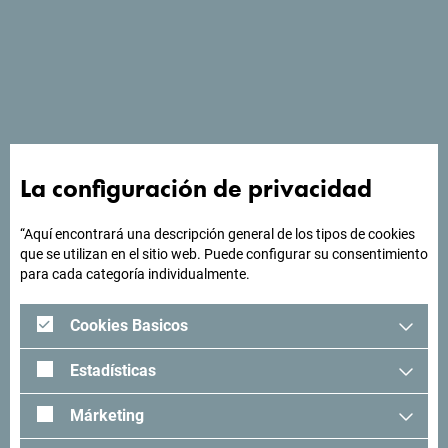
Ver en Google Maps
Musicales, óperas, obras de teatro para niños y adultos,
conciertos y veladas literarias, hacen que una estancia en
La configuración de privacidad
Tivat sea inolvidable.
“Aquí encontrará una descripción general de los tipos de cookies
que se utilizan en el sitio web. Puede configurar su consentimiento
para cada categoría individualmente.
¿Buscas ideas para tu
viaje?
Cookies Basicos
Estadísticas
"Mira cómo otros han experimentado Montenegro. Nos
encantaría saber de usted: comparta sus momentos en
Márketing
Montenegro con el siguiente hashtag: "
#gomontenegro
.