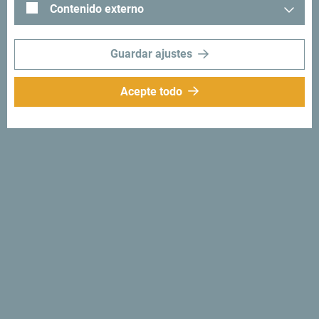
Contenido externo
Guardar ajustes
Acepte todo
Síganos:
Recibe sugerencias
e ideas en tu
bandeja de entrada:
Regístrese para recibir el
boletín