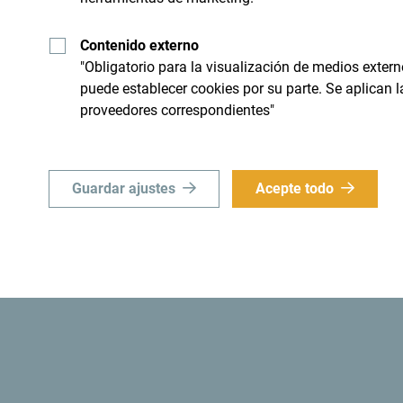
nico
Busque su desti
Contenido externo
"Obligatorio para la visualización de medios extern
puede establecer cookies por su parte. Se aplican 
 limite a "sobrevolarlo", sino
Aunque es un país pequeño, e
proveedores correspondientes"
ial e importante".
Guardar ajustes
Acepte todo
d
¿Sabías? Que en 1991, las autoridades monteneg
convertía a Montenegro en
el primer estado eco