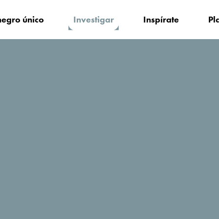
egro único
Investigar
Inspírate
Pl
ake Fest