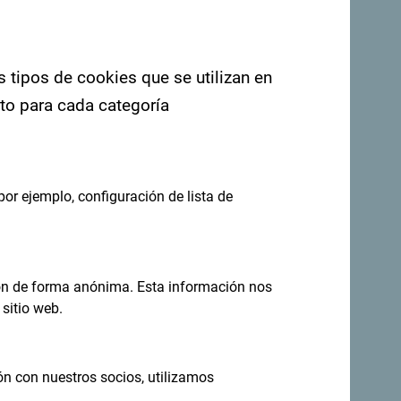
. Nos encantaría saber de usted: comparta
ashtag: "
#gomontenegro
.
s tipos de cookies que se utilizan en
nto para cada categoría
por ejemplo, configuración de lista de
ión de forma anónima. Esta información nos
sitio web.
eas en tu
Regístrese para recibir el boletín
ón con nuestros socios, utilizamos