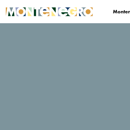
Monten
Montenegro
Investigar
TOP Eventos
L
Lake Fest
El mayor festival de música de Montenegro te espera
una vez más en las orillas del lago Krupačko, en
Nikšić. Desde 2011, Lake Fest reúne a amantes de la
música en un entorno natural único, combinando
actuaciones de primer nivel, un ambiente increíble y
una experiencia festivalera inolvidable.
Festival