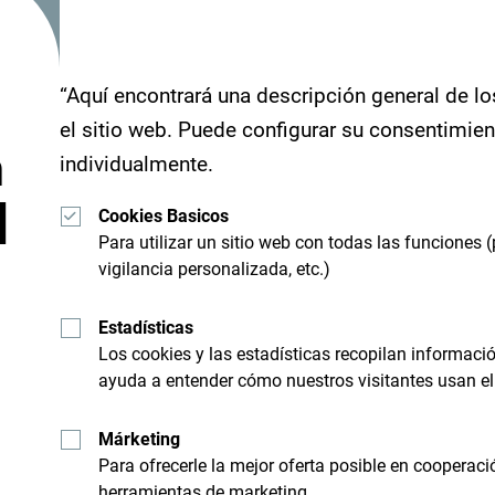
"Mira cómo otros han experimentado Montenegro
sus momentos en Montenegro con el siguiente h
“Aquí encontrará una descripción general de lo
el sitio web. Puede configurar su consentimie
n
individualmente.
d
Cookies Basicos
Para utilizar un sitio web con todas las funciones (
vigilancia personalizada, etc.)
Estadísticas
Los cookies y las estadísticas recopilan informac
ayuda a entender cómo nuestros visitantes usan el 
Recibe sugerencias e id
bandeja de entrada:
Márketing
Para ofrecerle la mejor oferta posible en cooperaci
herramientas de marketing.