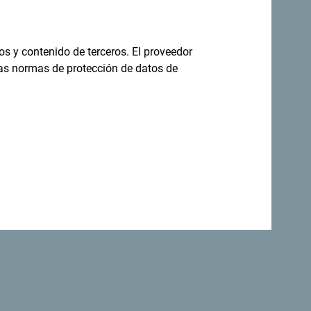
no todo el año
os y contenido de terceros. El proveedor
las normas de protección de datos de
s increíblemente diverso.
rinas adoptaron una declaración que
lógico del mundo
.