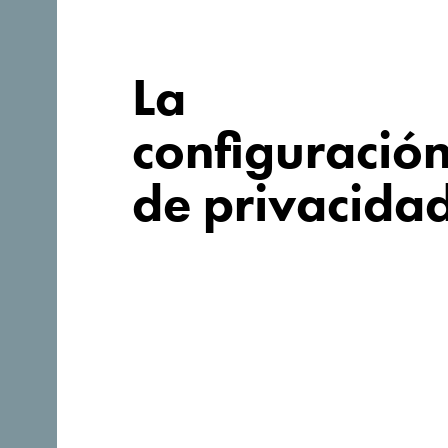
para tu viaje?
La
configuració
de privacida
Síganos: