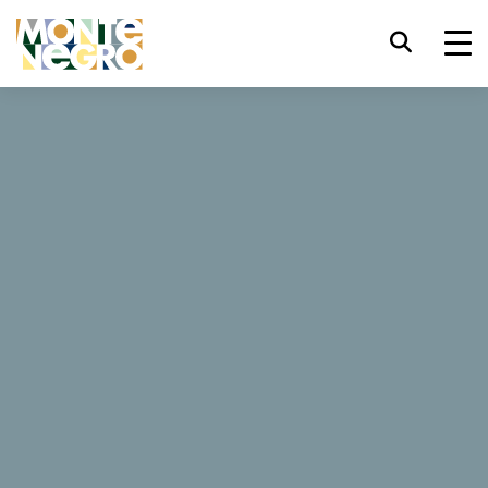
键盘快捷键
...
trl+U
黑山 — 亚得里亚海野性之美
显示辅助功能选项
您的黑山故事
你的黑山故事
trl+Alt+K
显示网页索引
trl+Alt+V
跳转正文
这就是即将属于你的黑山故事。
变更你的故事，修改你的偏好设置
trl+Alt+D
返回主页
所有
活动
特价优惠
Esc
关闭模式窗口/菜单
Tab
焦点移至下一元素