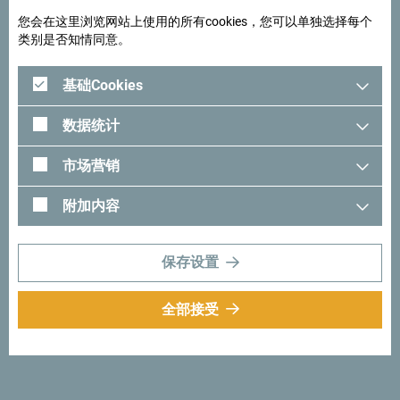
您会在这里浏览网站上使用的所有cookies，您可以单独选择每个
类别是否知情同意。
基础Cookies
数据统计
特价优惠
塔拉河两日漂流
市场营销
附加内容
保存设置
发现独一无二的黑山
全部接受
黑山如此之小，甚至可以在一个下午的时间里开车穿越。而
这让你不但有机会浮光掠影地浏览，也能沉浸其中，体验它
的本质与真实。