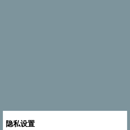
特价优惠
塔拉河一日漂流
隐私设置