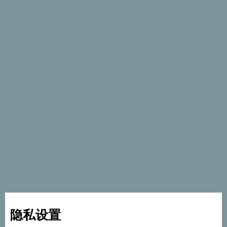
季节
服务
- 停车场
- 宠物友好
- 无线网络
隐私设置