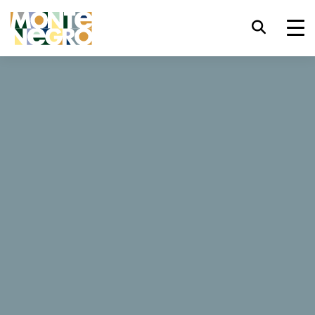
键盘快捷键
trl+U
显示辅助功能选项
Aquarius
trl+Alt+K
显示网页索引
trl+Alt+V
跳转正文
0 评论
trl+Alt+D
返回主页
立即预订
网站
Esc
关闭模式窗口/菜单
Tab
焦点移至下一元素