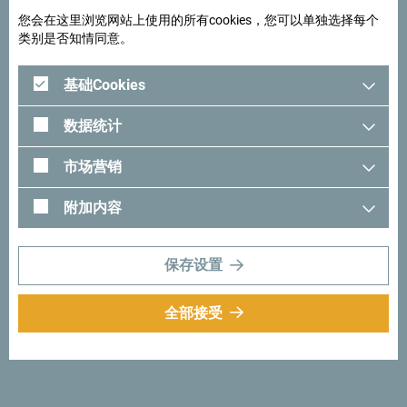
您会在这里浏览网站上使用的所有cookies，您可以单独选择每个
类别是否知情同意。
基础Cookies
数据统计
市场营销
附加内容
在谷歌地图中查看
保存设置
发现独一无二的黑山
全部接受
黑山如此之小，甚至可以在一个下午的时间里开车穿越。而
这让你不但有机会浮光掠影地浏览，也能沉浸其中，体验它
的本质与真实。