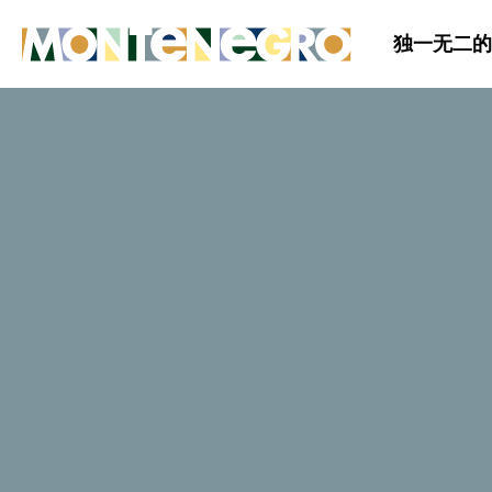
独一无二的
"Vujić" Dide