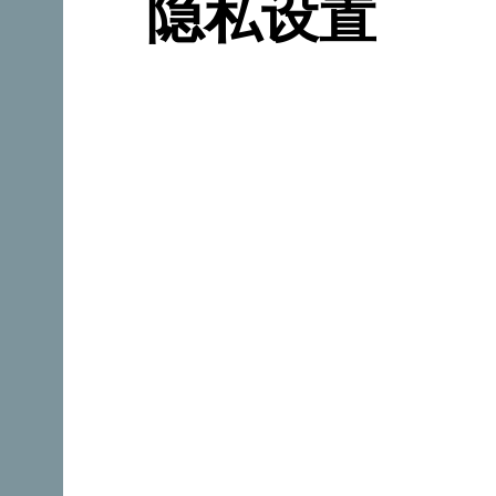
隐私设置
发现独一无二的黑山
黑山如此之小，甚至可以在一个下午的时间里开车穿
掠影地浏览，也能沉浸其中，体验它的本质与真实。