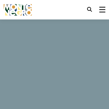
键盘快捷键
trl+U
显示辅助功能选项
Viktorija
trl+Alt+K
显示网页索引
trl+Alt+V
跳转正文
trl+Alt+D
返回主页
Esc
关闭模式窗口/菜单
Tab
焦点移至下一元素