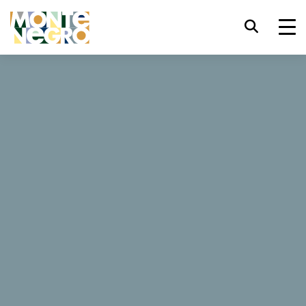
键盘快捷键
trl+U
显示辅助功能选项
Casa di Pino
trl+Alt+K
显示网页索引
网站
trl+Alt+V
跳转正文
trl+Alt+D
返回主页
Esc
关闭模式窗口/菜单
Tab
焦点移至下一元素