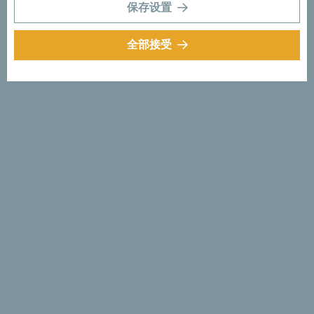
保存设置
全部接受
在谷歌地图中查看
发现独一无二的黑山
黑山如此之小，甚至可以在一个下午的时间里开车穿越。而
这让你不但有机会浮光掠影地浏览，也能沉浸其中，体验它
的本质与真实。