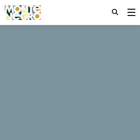
键盘快捷键
trl+U
显示辅助功能选项
Carine Hotel Kumbor
trl+Alt+K
显示网页索引
trl+Alt+V
跳转正文
1027 评论
trl+Alt+D
返回主页
网站
Esc
关闭模式窗口/菜单
Tab
焦点移至下一元素