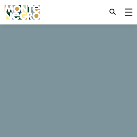
键盘快捷键
trl+U
显示辅助功能选项
Vardar
trl+Alt+K
显示网页索引
trl+Alt+V
跳转正文
347 评论
trl+Alt+D
返回主页
网站
Esc
关闭模式窗口/菜单
Tab
焦点移至下一元素