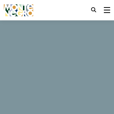
键盘快捷键
trl+U
显示辅助功能选项
Kod Boće
trl+Alt+K
显示网页索引
trl+Alt+V
跳转正文
13 评论
trl+Alt+D
返回主页
网站
Esc
关闭模式窗口/菜单
Tab
焦点移至下一元素