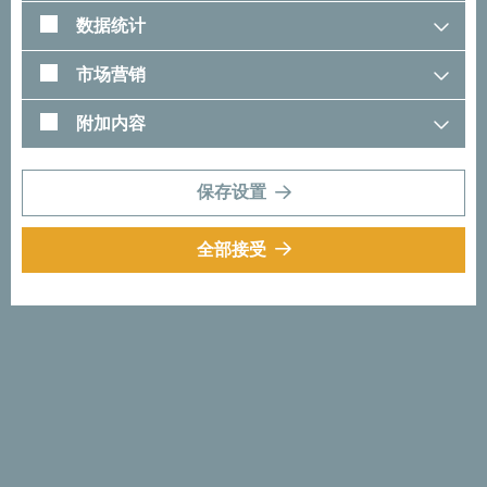
正在为旅行寻找灵感？
数据统计
看看其他人在黑山的旅行经历。我们也很愿意了解你的故事
市场营销
——加上下列标签，分享你的黑山时刻吧：
#gomontenegro
.
附加内容
保存设置
全部接受
关注我们：
把这些想法发送到你
的邮箱：