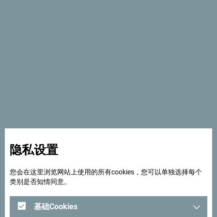
11月13日 - 涅古斯诞辰（Njegoš's Birthday）
9月20日 - 生态国家日（Ecological State Day）
宗教假期
圣诞节、复活节和开斋节。
黑山的所有节日都放假两天，主要的宗教节日也会放假。
如果假期的第一天是星期日，那么，接下来的两天都会放
假。
隐私设置
如果假期的第二天是星期日，则会在接下来的第一个工作日
补假。
您会在这里浏览网站上使用的所有cookies，您可以单独选择每个
类别是否知情同意。
基础Cookies