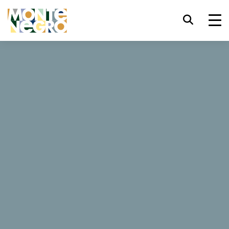
键盘快捷键
trl+U
显示辅助功能选项
...
黑山 — 亚得里亚海野性之美
工作时间
工作时间
trl+Alt+K
显示网页索引
trl+Alt+V
跳转正文
了解有关黑山工作时间的实用信息。
trl+Alt+D
返回主页
Esc
关闭模式窗口/菜单
Tab
焦点移至下一元素